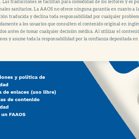
al. Las traducciones se facilitan para comodidad de los lectores y es 
nales sanitarios. La AAOS no ofrece ninguna garantía en cuanto a la 
ión traducida y declina toda responsabilidad por cualquier proble
damente a los usuarios que consulten el contenido original en inglé
ados antes de tomar cualquier decisión médica. Al utilizar el conteni
ones y asume toda la responsabilidad por la confianza depositada en 
iones y política de
idad
a de enlaces (uso libre)
ias de contenido
idad
r un FAAOS