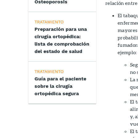
Osteoporosis
relación entre
El tabaq
TRATAMIENTO
enfermed
Preparación para una
mayores 
cirugía ortopédica:
probabil
lista de comprobación
fumadora
del estado de salud
ejemplo:
Seg
TRATAMIENTO
no 
Guía para el paciente
La 
sobre la cirugía
que
ortopédica segura
men
El 
ali
y, 
vue
El 