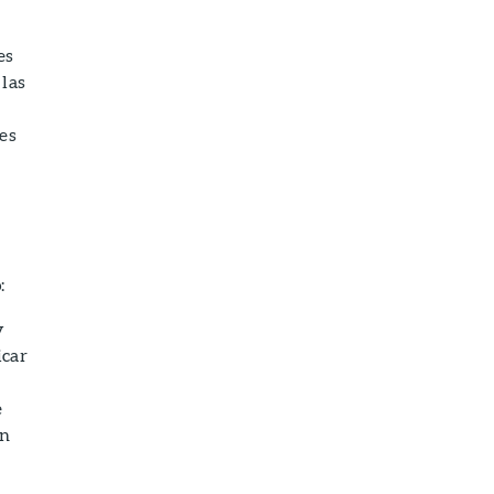
es
 las
es
:
y
icar
e
an