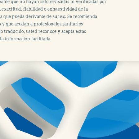
posible que no hayan sido revisadas ni verificadas por
exactitud, fiabilidad o exhaustividad de la
ma que pueda derivarse de su uso. Se recomienda
s y que acudan a profesionales sanitarios
do traducido, usted reconoce y acepta estas
la información facilitada.