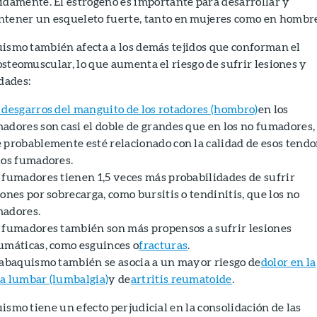
idamente. El estrógeno es importante para desarrollar y
tener un esqueleto fuerte, tanto en mujeres como en hombre
uismo también afecta a los demás tejidos que conforman el
osteomuscular, lo que aumenta el riesgo de sufrir lesiones y
dades:
 desgarros del manguito de los rotadores (hombro)
en los
adores son casi el doble de grandes que en los no fumadores, 
 probablemente esté relacionado con la calidad de esos tend
los fumadores.
 fumadores tienen 1,5 veces más probabilidades de sufrir
iones por sobrecarga, como bursitis o tendinitis, que los no
adores.
 fumadores también son más propensos a sufrir lesiones
umáticas, como esguinces o
fracturas
.
tabaquismo también se asocia a un mayor riesgo de
dolor en la
a lumbar (lumbalgia)
y de
artritis reumatoide
.
ismo tiene un efecto perjudicial en la consolidación de las