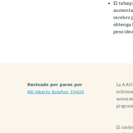
El tabaq
aumenta e
cerebro 
obtenga 
peso idea
Revisado por pares por
La AAOS
informac
MD Alberto Bolaños, FAAOS
asesoram
progra
El conte