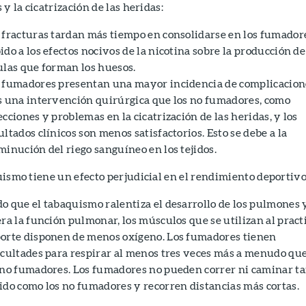
 y la cicatrización de las heridas:
 fracturas tardan más tiempo en consolidarse en los fumador
ido a los efectos nocivos de la nicotina sobre la producción de
ulas que forman los huesos.
 fumadores presentan una mayor incidencia de complicacion
s una intervención quirúrgica que los no fumadores, como
ecciones y problemas en la cicatrización de las heridas, y los
ultados clínicos son menos satisfactorios. Esto se debe a la
minución del riego sanguíneo en los tejidos.
uismo tiene un efecto perjudicial en el rendimiento deportivo
o que el tabaquismo ralentiza el desarrollo de los pulmones 
era la función pulmonar, los músculos que se utilizan al pract
orte disponen de menos oxígeno. Los fumadores tienen
icultades para respirar al menos tres veces más a menudo qu
 no fumadores. Los fumadores no pueden correr ni caminar t
ido como los no fumadores y recorren distancias más cortas.