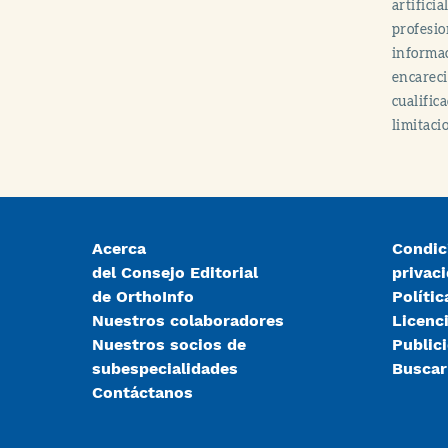
artifici
profesio
informac
encareci
cualific
limitaci
Acerca
Condic
del Consejo Editorial
privac
de OrthoInfo
Polític
Nuestros colaboradores
Licenc
Nuestros socios de
Public
subespecialidades
Busca
Contáctanos