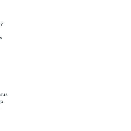
 y
as
 sus
go
l