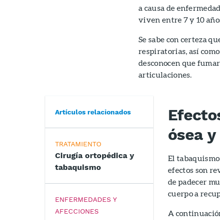
a causa de enfermedad
viven entre 7 y 10 añ
Se sabe con certeza qu
respiratorias, así com
desconocen que fumar t
articulaciones.
Efecto
Artículos relacionados
ósea y
TRATAMIENTO
Cirugía ortopédica y
El tabaquismo 
tabaquismo
efectos son rev
de padecer mu
cuerpo a recu
ENFERMEDADES Y
AFECCIONES
A continuación