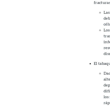
fracturas
Las
deb
cél
Los
tra
inf
res
dis
El tabaq
Dad
alt
dep
dif
los
ráp