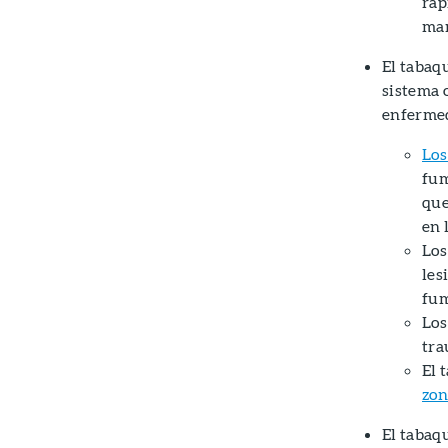
ráp
man
El tabaq
sistema 
enferme
Los
fum
que
en 
Los
les
fum
Los
tra
El 
zon
El tabaqu