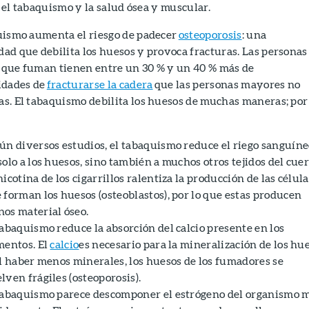
 el tabaquismo y la salud ósea y muscular.
uismo aumenta el riesgo de padecer
osteoporosis
: una
ad que debilita los huesos y provoca fracturas. Las personas
que fuman tienen entre un 30 % y un 40 % más de
idades de
fracturarse la cadera
que las personas mayores no
s. El tabaquismo debilita los huesos de muchas maneras; por
ún diversos estudios, el tabaquismo reduce el riego sanguíne
solo a los huesos, sino también a muchos otros tejidos del cuer
nicotina de los cigarrillos ralentiza la producción de las célul
 forman los huesos (osteoblastos), por lo que estas producen
os material óseo.
tabaquismo reduce la absorción del calcio presente en los
mentos. El
calcio
es necesario para la mineralización de los hu
al haber menos minerales, los huesos de los fumadores se
lven frágiles (osteoporosis).
tabaquismo parece descomponer el estrógeno del organismo 