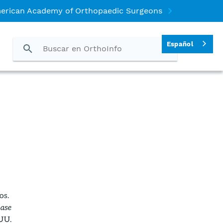
merican Academy of Orthopaedic Surgeons
Español
os.
ease
 UU.