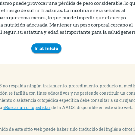
uismo puede provocar una pérdida de peso considerable, lo q
l riesgo de sufrir fracturas. La nicotina envía señales al
para que coma menos, lo que puede impedir que el cuerpo
la nutrición adecuada. Mantener un peso corporal cercano al
l según su estatura y edad es importante para la salud genera
Ir al inicio
 no respalda ningún tratamiento, procedimiento, producto ni médi
ión se facilita con fines educativos y no pretende constituir un co
iento o asistencia ortopédica específica debe consultar a su cirujan
ma
«Buscar un ortopedista»
de la AAOS, disponible en este sitio web.
nido de este sitio web puede haber sido traducido del inglés a otro