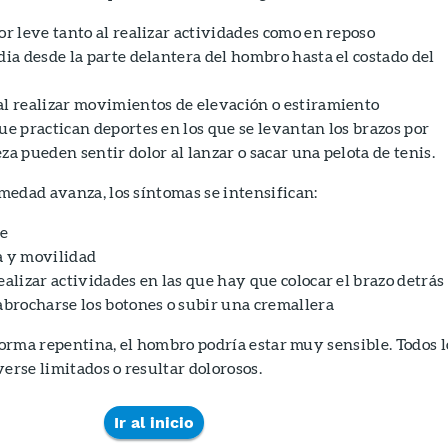
or leve tanto al realizar actividades como en reposo
dia desde la parte delantera del hombro hasta el costado del
al realizar movimientos de elevación o estiramiento
ue practican deportes en los que se levantan los brazos por
za pueden sentir dolor al lanzar o sacar una pelota de tenis.
medad avanza, los síntomas se intensifican:
he
a y movilidad
ealizar actividades en las que hay que colocar el brazo detrás
 abrocharse los botones o subir una cremallera
 forma repentina, el hombro podría estar muy sensible. Todos l
rse limitados o resultar dolorosos.
Ir al inicio