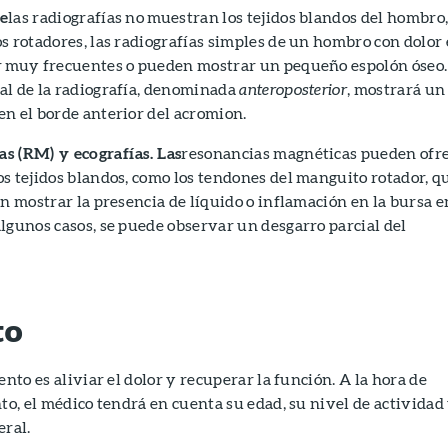
ue
las radiografías no muestran los tejidos blandos del hombro
s rotadores, las radiografías simples de un hombro con dolor
r muy frecuentes o pueden mostrar un pequeño espolón óseo.
al de la radiografía, denominada
anteroposterior
, mostrará un
n el borde anterior del acromion.
s (RM) y ecografías. Las
resonancias magnéticas pueden ofr
s tejidos blandos, como los tendones del manguito rotador, q
en mostrar la presencia de líquido o inflamación en la bursa e
lgunos casos, se puede observar un desgarro parcial del
to
ento es aliviar el dolor y recuperar la función. A la hora de
nto, el médico tendrá en cuenta su edad, su nivel de actividad
eral.