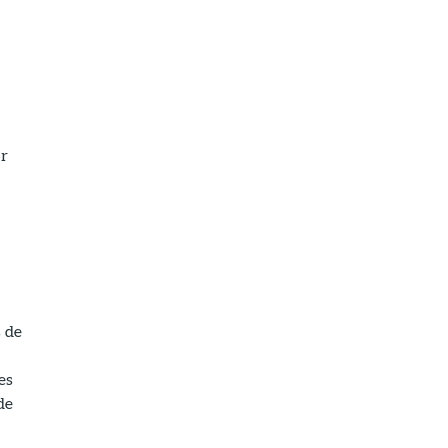
or
 de
es
de