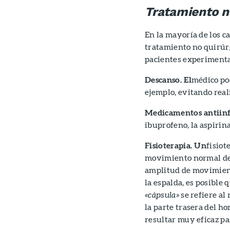
Tratamiento n
En la mayoría de los ca
tratamiento no quirúr
pacientes experimenta
Descanso. El
médico po
ejemplo, evitando real
Medicamentos antiinf
ibuprofeno, la aspirin
Fisioterapia. Un
fisiot
movimiento normal del
amplitud de movimiento
la espalda, es posible 
«cápsula»
se refiere al
la parte trasera del h
resultar muy eficaz pa