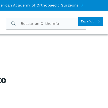
merican Academy of Orthopaedic Surgeons
Español
to