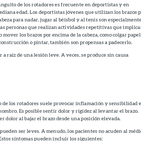
anguito de los rotadores es frecuente en deportistas y en
diana edad. Los deportistas jóvenes que utilizan los brazos 
abeza para nadar, jugar al béisbol y al tenis son especialment
as personas que realizan actividades repetitivas que implic
o mover los brazos por encima de la cabeza, como colgar papel
 construcción o pintar, también son propensas a padecerlo.
 a raíz de una lesión leve. A veces, se produce sin causa
o de los rotadores suele provocar inflamación y sensibilidad 
hombro. Es posible sentir dolor y rigidez al levantar el brazo.
 dolor al bajar el brazo desde una posición elevada.
 pueden ser leves. A menudo, los pacientes no acuden al médi
 Estos síntomas pueden incluir los siguientes: