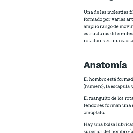
Una de las molestias f
formado por varias ar
amplio rango de movim
estructuras diferentes
rotadores es una causa
Anatomía
El hombro está formado
(húmero), la escápula y
El manguito de los rot
tendones forman una en
omóplato.
Hay una bolsa lubric
superior del hombro (a