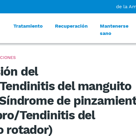
de la A
Tratamiento
Recuperación
Mantenerse
sano
CIONES
ón del
endinitis del manguito
(Síndrome de pinzamien
ro/Tendinitis del
 rotador)