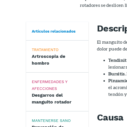
rotadores se deslicen 
Descri
Artículos relacionados
El manguito de
dolor puede de
TRATAMIENTO
Artroscopia de
Tendiniti
hombro
lesionars
Bursitis.
Pinzami
ENFERMEDADES Y
el acromi
AFECCIONES
tendón y 
Desgarros del
manguito rotador
Causa
MANTENERSE SANO