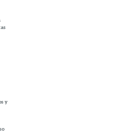
n
tas
os y
so