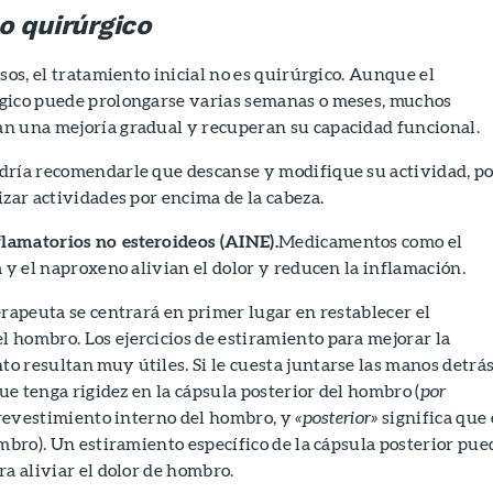
o quirúrgico
sos, el tratamiento inicial no es quirúrgico. Aunque el
gico puede prolongarse varias semanas o meses, muchos
n una mejoría gradual y recuperan su capacidad funcional.
dría recomendarle que descanse y modifique su actividad, p
izar actividades por encima de la cabeza.
lamatorios no esteroideos (AINE).
Medicamentos como el
a y el naproxeno alivian el dolor y reducen la inflamación.
erapeuta se centrará en primer lugar en restablecer el
 hombro. Los ejercicios de estiramiento para mejorar la
 resultan muy útiles. Si le cuesta juntarse las manos detrás
que tenga rigidez en la cápsula posterior del hombro (
por
 revestimiento interno del hombro, y
«posterior»
significa que 
ombro). Un estiramiento específico de la cápsula posterior pue
ra aliviar el dolor de hombro.