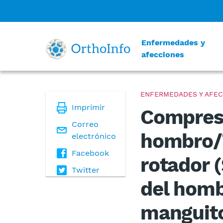
Enfermedades y
afecciones
ENFERMEDADES Y AFEC
Imprimir
Compresi
Correo
hombro/T
electrónico
Facebook
rotador 
Twitter
del homb
manguito