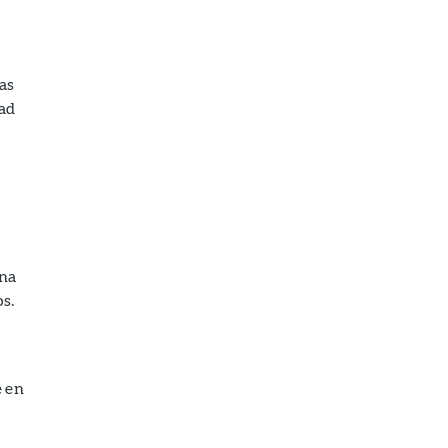
as
dad
una
s.
e en