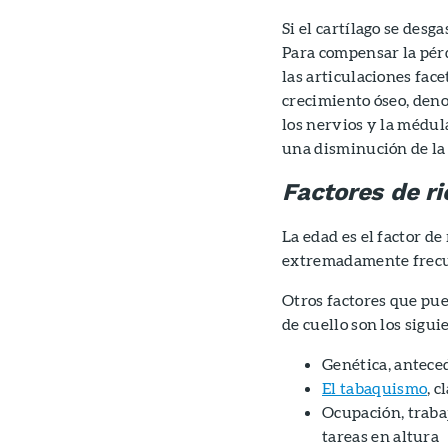
Si el cartílago se desg
Para compensar la pér
las articulaciones face
crecimiento óseo, de
los nervios y la médul
una disminución de la
Factores de r
La edad es el factor de
extremadamente frecu
Otros factores que pue
de cuello son los sigui
Genética, anteced
El tabaquismo
, 
Ocupación, traba
tareas en altura