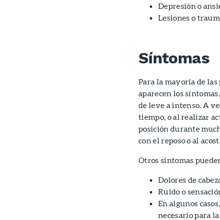
Depresión o ans
Lesiones o traum
Síntomas
Para la mayoría de las
aparecen los síntomas, 
de leve a intenso. A v
tiempo, o al realizar 
posición durante mucho
con el reposo o al acost
Otros síntomas pueden 
Dolores de cabez
Ruido o sensación
En algunos casos,
necesario para la