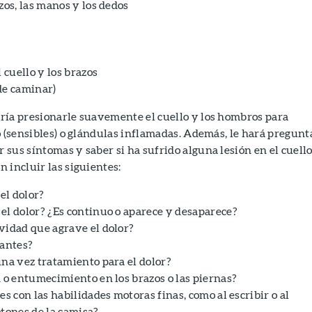
zos, las manos y los dedos
l cuello y los brazos
de caminar)
ría presionarle suavemente el cuello y los hombros para
o (sensibles) o glándulas inflamadas. Además, le hará pregunt
sus síntomas y saber si ha sufrido alguna lesión en el cuello
 incluir las siguientes:
el dolor?
el dolor? ¿Es continuo o aparece y desaparece?
vidad que agrave el dolor?
 antes?
una vez tratamiento para el dolor?
 o entumecimiento en los brazos o las piernas?
es con las habilidades motoras finas, como al escribir o al
otones de la camisa?