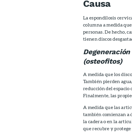
Causa
La espondilosis cervic
columna a medida que 
personas. De hecho, ca
tienen discos desgast
Degeneración 
(osteofitos)
A medida que los disco
También pierden agua,
reducción del espacio d
Finalmente, las propi
A medida que las artic
también comienzan a de
la cadera o en la articu
que recubre y protege l