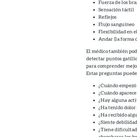
Fuerza de los bra
Sensación táctil
Reflejos
Flujo sanguíneo
Flexibilidad en e
Andar (la forma 
El médico también pod
detectar puntos gatill
para comprender mejor 
Estas preguntas pueden
¿Cuándo empezó 
¿Cuándo aparece 
¿Hay alguna acti
¿Ha tenido dolor
¿Ha recibido alg
¿Siente debilidad
¿Tiene dificultad
abrocharse los b