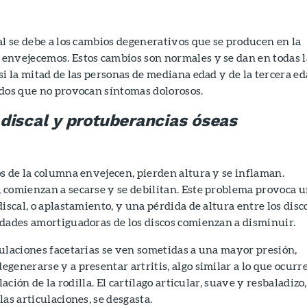
al se debe a los cambios degenerativos que se producen en la
envejecemos. Estos cambios son normales y se dan en todas l
si la mitad de las personas de mediana edad y de la tercera e
ados que no provocan síntomas dolorosos.
discal y protuberancias óseas
s de la columna envejecen, pierden altura y se inflaman.
 comienzan a secarse y se debilitan. Este problema provoca 
iscal, o aplastamiento, y una pérdida de altura entre los disco
edades amortiguadoras de los discos comienzan a disminuir.
ulaciones facetarias se ven sometidas a una mayor presión,
generarse y a presentar artritis, algo similar a lo que ocurr
lación de la rodilla. El cartílago articular, suave y resbaladizo,
as articulaciones, se desgasta.