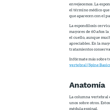
envejecemos. La espon
el término médico que 
que aparecen con el pa
La espondilosis cervic
mayores de 60 años la 
el cuello, aunque muc
apreciables. En la mayo
tratamientos conserva
Infórmate más sobre t
vertebral (Spine Basic
Anatomía
La columna vertebral 
unos sobre otros. Esto
médula espinal.