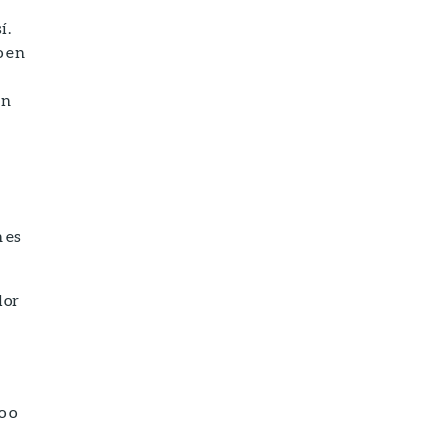
í.
o en
an
n es
lor
o o