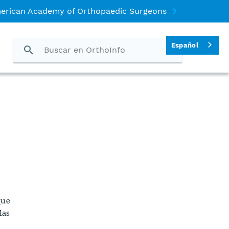
merican Academy of Orthopaedic Surgeons
Español
que
las