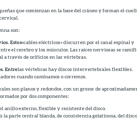
queñas que comienzan en la base del cráneo y forman el cuel
ervical.
umna son:
ios. Estos
«cables eléctricos» discurren por el canal espinal y
tre el cerebro y los músculos. Las raíces nerviosas se ramif
 a través de orificios en las vértebras.
s. Entre
las vértebras hay discos intervertebrales flexibles.
adores cuando caminamos o corremos.
brales son planos y redondos, con un grosor de aproximadame
formados por dos componentes:
el anillo externo, flexible y resistente del disco.
s la parte central blanda, de consistencia gelatinosa, del disco