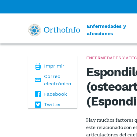
Enfermedades y
afecciones
ENFERMEDADES Y AFEC
Imprimir
Espondil
Correo
(osteoart
electrónico
Facebook
(Espondil
Twitter
Hay muchos factores q
esté relacionado con el
articulaciones del cue