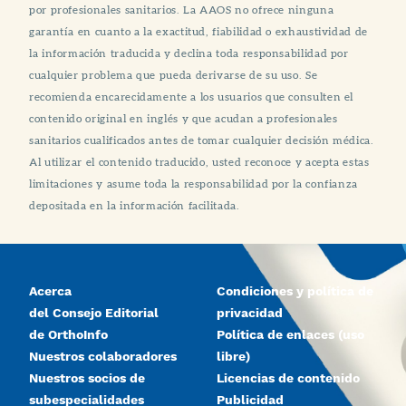
por profesionales sanitarios. La AAOS no ofrece ninguna
garantía en cuanto a la exactitud, fiabilidad o exhaustividad de
la información traducida y declina toda responsabilidad por
cualquier problema que pueda derivarse de su uso. Se
recomienda encarecidamente a los usuarios que consulten el
contenido original en inglés y que acudan a profesionales
sanitarios cualificados antes de tomar cualquier decisión médica.
Al utilizar el contenido traducido, usted reconoce y acepta estas
limitaciones y asume toda la responsabilidad por la confianza
depositada en la información facilitada.
Acerca
Condiciones y política de
del Consejo Editorial
privacidad
de OrthoInfo
Política de enlaces (uso
Nuestros colaboradores
libre)
Nuestros socios de
Licencias de contenido
subespecialidades
Publicidad