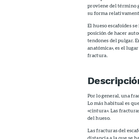
proviene del término g
su forma relativament
El hueso escafoides se
posición de hacer auto
tendones del pulgar. 
anatómica», es el luga
fractura.
Descripció
Por lo general, una fra
Lo más habitual es que
«cintura». Las fractur
del hueso.
Las fracturas del escaf
distancia a la que se h