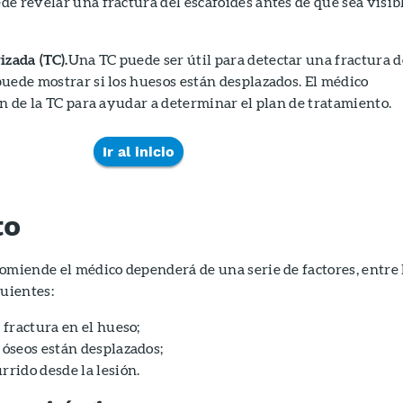
e revelar una fractura del escafoides antes de que sea visib
zada (TC).
Una TC puede ser útil para detectar una fractura d
uede mostrar si los huesos están desplazados. El médico
ón de la TC para ayudar a determinar el plan de tratamiento.
Ir al inicio
to
omiende el médico dependerá de una serie de factores, entre 
guientes:
a fractura en el hueso;
 óseos están desplazados;
rrido desde la lesión.