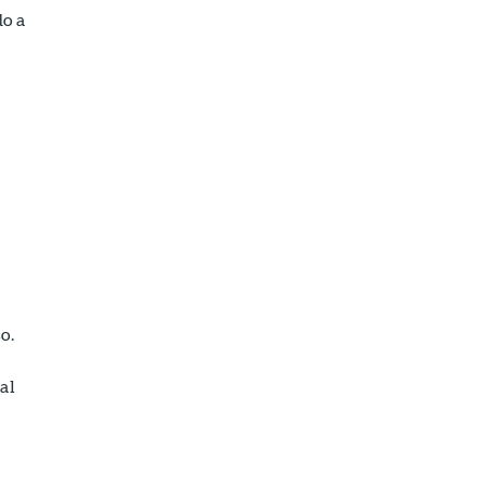
do a
o.
al