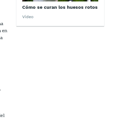
Cómo se curan los huesos rotos
Vídeo
na
a en
ea
o
del