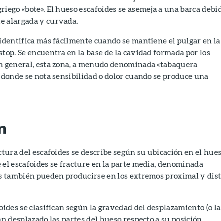
riego «bote». El hueso escafoides se asemeja a una barca debi
e alargada y curvada.
 identifica más fácilmente cuando se mantiene el pulgar en la
stop. Se encuentra en la base de la cavidad formada por los
En general, esta zona, a menudo denominada «tabaquera
r donde se nota sensibilidad o dolor cuando se produce una
n
ctura del escafoides se describe según su ubicación en el hues
 el escafoides se fracture en la parte media, denominada
as también pueden producirse en los extremos proximal y dist
oides se clasifican según la gravedad del desplazamiento (o la
an desplazado las partes del hueso respecto a su posición