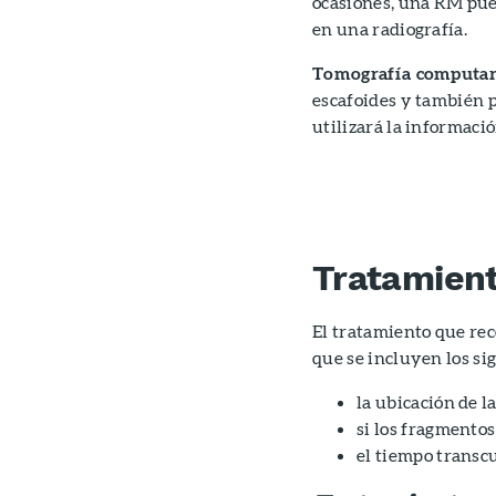
ocasiones, una RM pued
en una radiografía.
Tomografía computari
escafoides y también p
utilizará la informaci
Tratamien
El tratamiento que rec
que se incluyen los si
la ubicación de l
si los fragmentos
el tiempo transcu