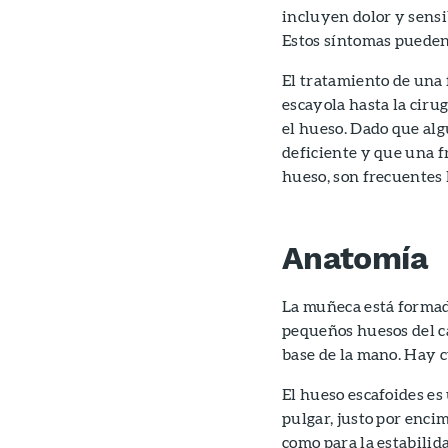
incluyen dolor y sensib
Estos síntomas pueden 
El tratamiento de una 
escayola hasta la cirug
el hueso. Dado que alg
deficiente y que una f
hueso, son frecuentes 
Anatomía
La muñeca está formada
pequeños huesos del ca
base de la mano. Hay c
El hueso escafoides es
pulgar, justo por enci
como para la estabilida