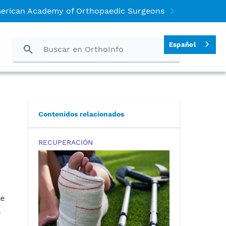
merican Academy of Orthopaedic Surgeons
Español
Contenidos relacionados
RECUPERACIÓN
de
a