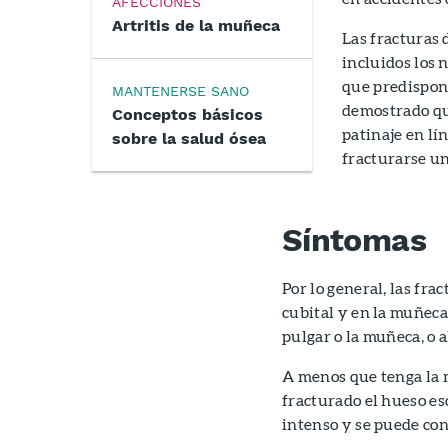
AFECCIONES
Artritis de la muñeca
Las fracturas 
incluidos los 
que predispong
MANTENERSE SANO
demostrado qu
Conceptos básicos
patinaje en lí
sobre la salud ósea
fracturarse u
Síntomas
Por lo general, las fra
cubital y en la muñeca,
pulgar o la muñeca, o a
A menos que tenga la 
fracturado el hueso esc
intenso y se puede co