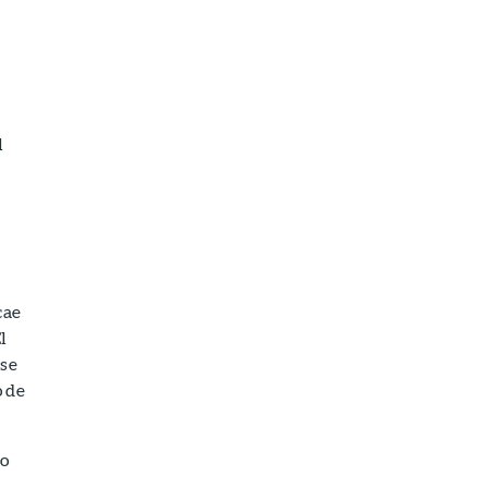
l
cae
l
rse
o de
 o