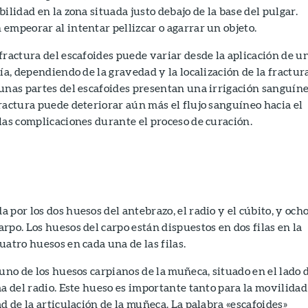
ilidad en la zona situada justo debajo de la base del pulgar.
empeorar al intentar pellizcar o agarrar un objeto.
fractura del escafoides puede variar desde la aplicación de u
ía, dependiendo de la gravedad y la localización de la fractur
unas partes del escafoides presentan una irrigación sanguín
ractura puede deteriorar aún más el flujo sanguíneo hacia el
las complicaciones durante el proceso de curación.
 por los dos huesos del antebrazo, el radio y el cúbito, y och
rpo. Los huesos del carpo están dispuestos en dos filas en la
uatro huesos en cada una de las filas.
 uno de los huesos carpianos de la muñeca, situado en el lado 
ma del radio. Este hueso es importante tanto para la movilidad
d de la articulación de la muñeca. La palabra «escafoides»