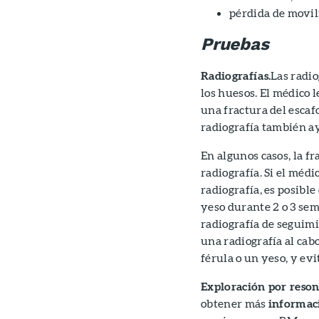
pérdida de movil
Pruebas
Radiografías
.
Las radi
los huesos. El médico 
una fractura del escaf
radiografía también ay
En algunos casos, la f
radiografía. Si el médi
radiografía, es posibl
yeso durante 2 o 3 sem
radiografía de seguimi
una radiografía al cab
férula o un yeso, y ev
Exploración por reso
obtener más
informac