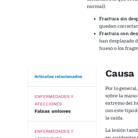
normal):
Fractura sin des
quedan correcta
Fractura con de
han desplazado de
hueso o los frag
Causa
Artículos relacionados
Por lo general
sobre la mano 
ENFERMEDADES Y
extremo del h
AFECCIONES
con este tipo 
Falsas uniones
la caída.
La lesión tamb
ENFERMEDADES Y
en accidentes 