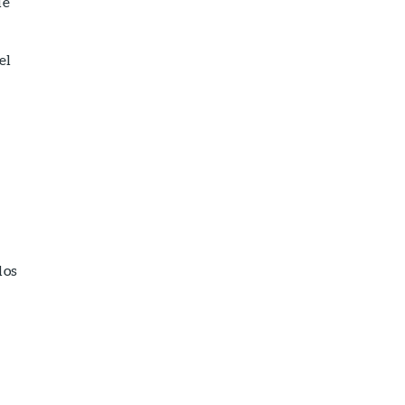
le
el
los