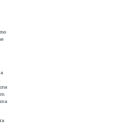
omo
ne
la
n
 una
 en
 una
ra