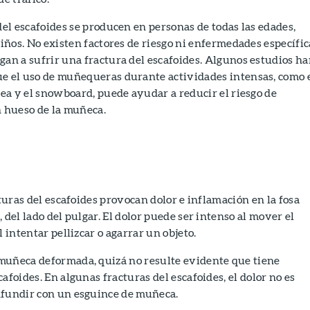
del escafoides se producen en personas de todas las edades,
niños. No existen factores de riesgo ni enfermedades específic
an a sufrir una fractura del escafoides. Algunos estudios h
e el uso de muñequeras durante actividades intensas, como 
nea y el snowboard, puede ayudar a reducir el riesgo de
n hueso de la muñeca.
cturas del escafoides provocan dolor e inflamación en la fosa
 del lado del pulgar. El dolor puede ser intenso al mover el
l intentar pellizcar o agarrar un objeto.
muñeca deformada, quizá no resulte evidente que tiene
afoides. En algunas fracturas del escafoides, el dolor no es
nfundir con un esguince de muñeca.