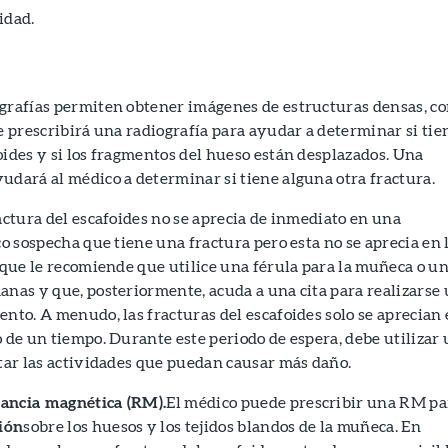
idad.
ografías permiten obtener imágenes de estructuras densas, c
le prescribirá una radiografía para ayudar a determinar si tie
oides y si los fragmentos del hueso están desplazados. Una
udará al médico a determinar si tiene alguna otra fractura.
ractura del escafoides no se aprecia de inmediato en una
co sospecha que tiene una fractura pero esta no se aprecia en 
e que le recomiende que utilice una férula para la muñeca o u
anas y que, posteriormente, acuda a una cita para realizarse
ento. A menudo, las fracturas del escafoides solo se aprecian
o de un tiempo. Durante este periodo de espera, debe utilizar
itar las actividades que puedan causar más daño.
nancia magnética (RM).
El médico puede prescribir una RM pa
ión
sobre los huesos y los tejidos blandos de la muñeca. En