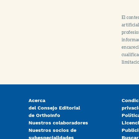
El conte
artifici
profesio
informac
encareci
cualific
limitaci
Acerca
Condic
del Consejo Editorial
privac
de OrthoInfo
Polític
Nuestros colaboradores
Licenc
Nuestros socios de
Public
subespecialidades
Busca