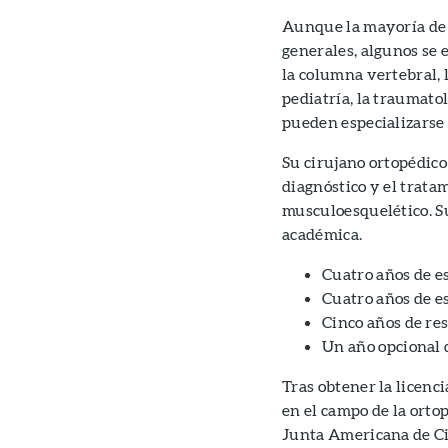
Aunque la mayoría de l
generales, algunos se e
la columna vertebral, l
pediatría, la traumato
pueden especializarse 
Su cirujano ortopédico
diagnóstico y el trata
musculoesquelético. S
académica.
Cuatro años de e
Cuatro años de e
Cinco años de re
Un año opcional 
Tras obtener la licenc
en el campo de la ortop
Junta Americana de Ci