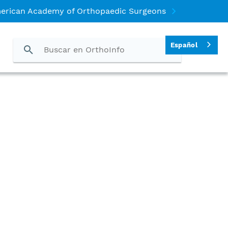
merican Academy of Orthopaedic Surgeons
Español
e