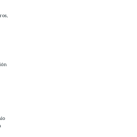
ros,
ión
nio
a