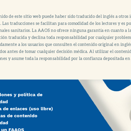
nido de este sitio web puede haber sido traducido del inglés a otro
al. Las traducciones se facilitan para comodidad de los lectores y es 
nales sanitarios. La AAOS no ofrece ninguna garantía en cuanto a la 
ión traducida y declina toda responsabilidad por cualquier proble
damente a los usuarios que consulten el contenido original en inglé
ados antes de tomar cualquier decisión médica. Al utilizar el conteni
ones y asume toda la responsabilidad por la confianza depositada en 
iones y política de
idad
a de enlaces (uso libre)
ias de contenido
idad
r un FAAOS