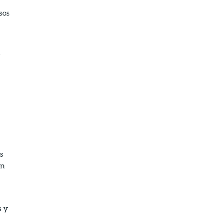
sos
y
s
on
s y