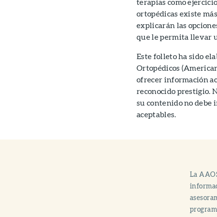
terapias como ejercicio
ortopédicas existe más
explicarán las opcione
que le permita llevar 
Este folleto ha sido e
Ortopédicos (American
ofrecer información ac
reconocido prestigio. 
su contenido no debe 
aceptables.
La AAOS
informac
asesoram
progra