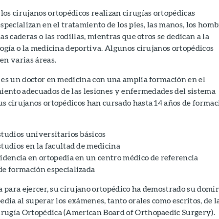
os cirujanos ortopédicos realizan cirugías ortopédicas
specializan en el tratamiento de los pies, las manos, los homb
as caderas o las rodillas, mientras que otros se dedican a la
logía o la medicina deportiva. Algunos cirujanos ortopédicos
en varias áreas.
 es un doctor en medicina con una amplia formación en el
miento adecuados de las lesiones y enfermedades del sistema
us cirujanos ortopédicos han cursado hasta 14 años de formac
studios universitarios básicos
studios en la facultad de medicina
sidencia en ortopedia en un centro médico de referencia
de formación especializada
ia para ejercer, su cirujano ortopédico ha demostrado su domi
edia al superar los exámenes, tanto orales como escritos, de l
rugía Ortopédica (American Board of Orthopaedic Surgery).