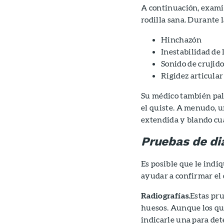
A continuación, exami
rodilla sana. Durante 
Hinchazón
Inestabilidad de 
Sonido de crujido
Rigidez articula
Su médico también palp
el quiste. A menudo, u
extendida y blando cu
Pruebas de di
Es posible que le indi
ayudar a confirmar el 
Radiografías.
Estas pr
huesos. Aunque los qui
indicarle una para det