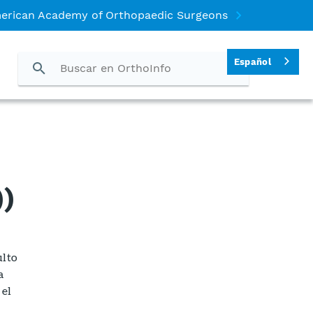
merican Academy of Orthopaedic Surgeons
Español
))
ulto
a
 el