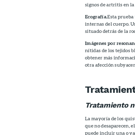
signos de artritis en la
Ecografía.
Esta prueba 
internas del cuerpo. U
situado detrás de la rod
Imágenes por resonan
nítidas de los tejidos
obtener más informaci
otra afección subyacen
Tratamien
Tratamiento n
La mayoría de los quist
que no desaparecen, el
puede incluir una o va