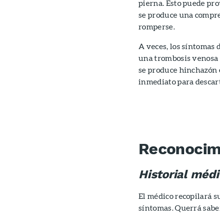
pierna. Esto puede pro
se produce una compres
romperse.
A veces, los síntomas 
una trombosis venosa 
se produce hinchazón e
inmediato para descart
Reconocim
Historial médi
El médico recopilará s
síntomas. Querrá saber