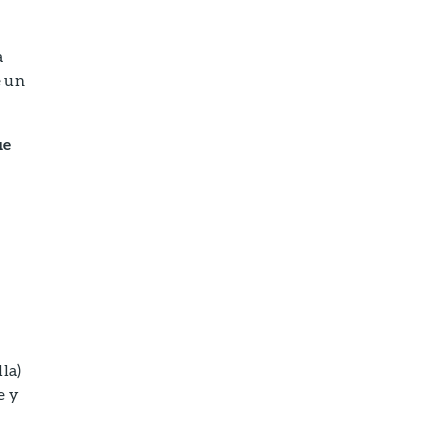
a
e un
ue
lla)
e y