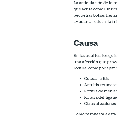
La articulación de la r
que actúa como lubrica
pequeñas bolsas llenas
ayudan a reducir la fr
Causa
En los adultos, los qu
una afección que provo
rodilla, como por ejemp
Osteoartritis
Artritis reumato
Rotura de menis
Rotura del ligam
Otras afecciones 
Como respuesta a esta 