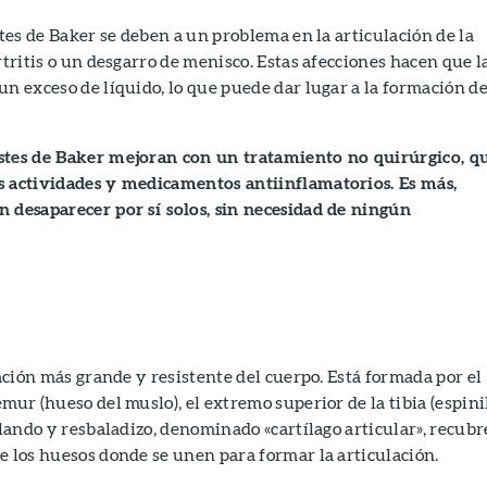
stes de Baker se deben a un problema en la articulación de la
rtritis o un desgarro de menisco. Estas afecciones hacen que l
un exceso de líquido, lo que puede dar lugar a la formación d
stes de Baker mejoran con un tratamiento no quirúrgico, q
s actividades y medicamentos antiinflamatorios. Es más,
n desaparecer por sí solos, sin necesidad de ningún
lación más grande y resistente del cuerpo. Está formada por el
mur (hueso del muslo), el extremo superior de la tibia (espini
blando y resbaladizo, denominado «cartílago articular», recubr
e los huesos donde se unen para formar la articulación.