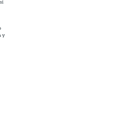
si
o
a y