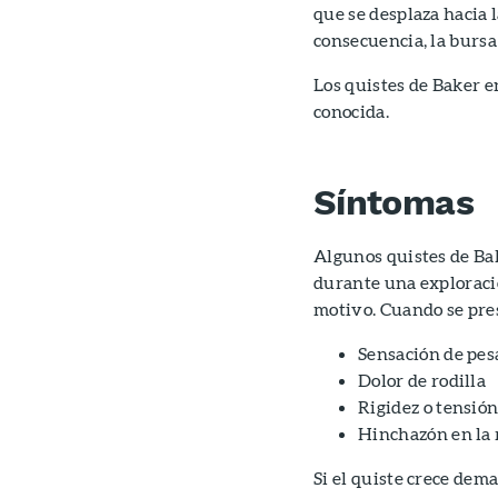
que se desplaza hacia l
consecuencia, la bursa
Los quistes de Baker e
conocida.
Síntomas
Algunos quistes de Bak
durante una exploració
motivo. Cuando se pres
Sensación de pesa
Dolor de rodilla
Rigidez o tensión 
Hinchazón en la r
Si el quiste crece dema