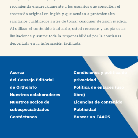
recomienda encarecidamente a los usuarios que consulten el
contenido original en inglés y que acudan a profesionales
sanitarios cualificados antes de tomar cualquier decisión médica.
Al utilizar el contenido traducido, usted reconoce y acepta estas
limitaciones y asume toda la responsabilidad por la confianza
depositada en la información facilitada.
Acerca
Condiciones y política de
del Consejo Editorial
privacidad
de OrthoInfo
Política de enlaces (uso
Nuestros colaboradores
libre)
Nuestros socios de
Licencias de contenido
subespecialidades
Publicidad
Contáctanos
Buscar un FAAOS